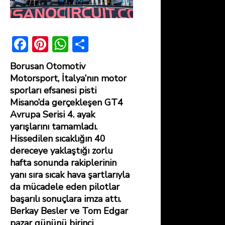
F
Pi
W
S
ac
nt
h
h
Borusan Otomotiv
e
er
at
ar
Motorsport, İtalya’nın motor
b
e
s
e
sporları efsanesi pisti
Misano’da gerçekleşen GT4
o
st
A
Avrupa Serisi 4. ayak
ok
p
yarışlarını tamamladı.
p
Hissedilen sıcaklığın 40
dereceye yaklaştığı zorlu
hafta sonunda rakiplerinin
yanı sıra sıcak hava şartlarıyla
da mücadele eden pilotlar
başarılı sonuçlara imza attı.
Berkay Besler ve Tom Edgar
pazar gününü birinci