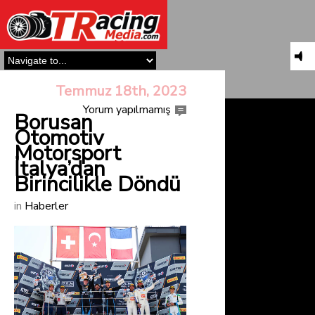
Temmuz 18th, 2023
Yorum yapılmamış
Borusan
Otomotiv
Motorsport
İtalya’dan
Birincilikle Döndü
in
Haberler