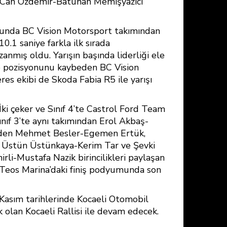
 Can Özdemir-Batuhan Memişyazıcı
onunda BC Vision Motorsport takımından
0.1 saniye farkla ilk sırada
zanmış oldu. Yarışın başında liderliği ele
ile pozisyonunu kaybeden BC Vision
s ekibi de Skoda Fabia R5 ile yarışı
ki çeker ve Sınıf 4’te Castrol Ford Team
ıf 3’te aynı takımından Erol Akbaş-
y’den Mehmet Besler-Egemen Ertük,
an Üstün Üstünkaya-Kerim Tar ve Şevki
i-Mustafa Nazik birincilikleri paylaşan
k Teos Marina’daki finiş podyumunda son
Kasım tarihlerinde Kocaeli Otomobil
olan Kocaeli Rallisi ile devam edecek.