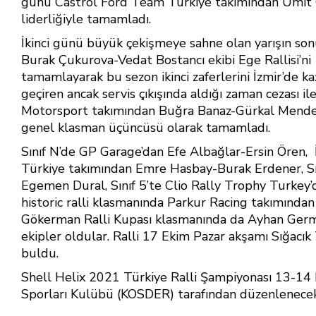
günü Castrol Ford Team Türkiye takımından Ümit
ok
p
liderliğiyle tamamladı.
p
İkinci günü büyük çekişmeye sahne olan yarışın s
Burak Çukurova-Vedat Bostancı ekibi Ege Rallisi’ni 1
tamamlayarak bu sezon ikinci zaferlerini İzmir’de ka
geçiren ancak servis çıkışında aldığı zaman cezası 
Motorsport takımından Buğra Banaz-Gürkal Mendere
genel klasman üçüncüsü olarak tamamladı.
Sınıf N’de GP Garage’dan Efe Albağlar-Ersin Ören, İ
Türkiye takımından Emre Hasbay-Burak Erdener, Sın
Egemen Dural, Sınıf 5’te Clio Rally Trophy Turke
historic ralli klasmanında Parkur Racing takımınd
Gökerman Ralli Kupası klasmanında da Ayhan Germirl
ekipler oldular. Ralli 17 Ekim Pazar akşamı Sığacı
buldu.
Shell Helix 2021 Türkiye Ralli Şampiyonası 13-14 
Sporları Kulübü (KOSDER) tarafından düzenlenecek 