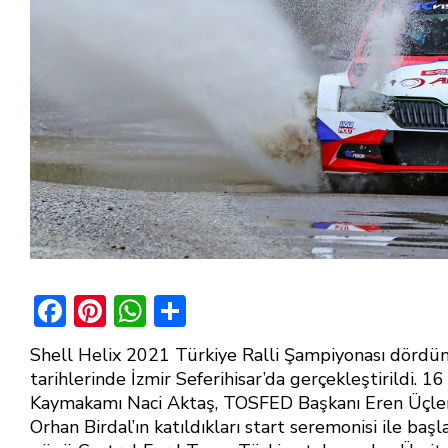
F
Pi
W
S
ac
nt
h
h
Shell Helix 2021 Türkiye Ralli Şampiyonası dördünc
e
er
at
ar
tarihlerinde İzmir Seferihisar’da gerçekleştirildi. 
b
e
s
e
Kaymakamı Naci Aktaş, TOSFED Başkanı Eren Üçle
Orhan Birdal’ın katıldıkları start seremonisi ile başla
o
st
A