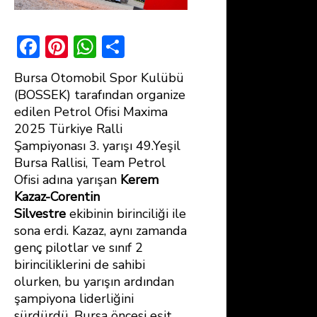
F
Pi
W
S
ac
nt
h
h
Bursa Otomobil Spor Kulübü
e
er
at
ar
(BOSSEK) tarafından organize
b
e
s
e
edilen Petrol Ofisi Maxima
2025 Türkiye Ralli
o
st
A
Şampiyonası 3. yarışı 49.Yeşil
ok
p
Bursa Rallisi, Team Petrol
p
Ofisi adına yarışan
Kerem
Kazaz-Corentin
Silvestre
ekibinin birinciliği ile
sona erdi. Kazaz, aynı zamanda
genç pilotlar ve sınıf 2
birinciliklerini de sahibi
olurken, bu yarışın ardından
şampiyona liderliğini
sürdürdü. Bursa öncesi eşit