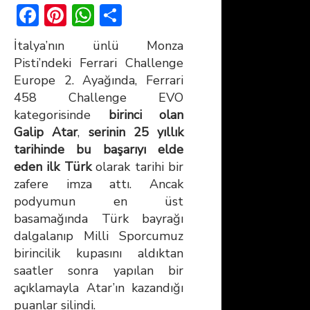
F
Pi
W
S
ac
nt
h
h
İtalya’nın ünlü Monza
e
er
at
ar
Pisti’ndeki Ferrari Challenge
b
e
s
e
Europe 2. Ayağında, Ferrari
o
st
A
458 Challenge EVO
kategorisinde
birinci olan
ok
p
Galip Atar
,
serinin 25 yıllık
p
tarihinde bu başarıyı elde
eden ilk Türk
olarak tarihi bir
zafere imza attı. Ancak
podyumun en üst
basamağında Türk bayrağı
dalgalanıp Milli Sporcumuz
birincilik kupasını aldıktan
saatler sonra yapılan bir
açıklamayla Atar’ın kazandığı
puanlar silindi.