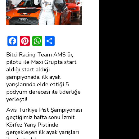
F
Pi
W
S
ac
nt
h
h
Bitci Racing Team AMS üç
e
er
at
ar
pilotu ile Maxi Grupta start
b
e
s
e
aldığı start aldığı
şampiyonada, ilk ayak
o
st
A
yarışlarında elde ettiği 5
ok
p
podyum derecesi ile liderliğe
p
yerleşti!
Avis Türkiye Pist Şampiyonası
geçtiğimiz hafta sonu İzmit
Körfez Yarış Pistinde
gerçekleşen ilk ayak yarışları