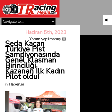
Haziran 5th, 2023
Yorum yapılmamış
Seda Kaçan
Türkiye Pist
Şampiyonasında
Genel Klasman
Birinciliği
Kazanan İlk Kadın
Pilot oldu!
in
Haberler