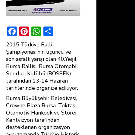
F
Pi
W
S
ac
nt
h
h
2015 Türkiye Ralli
e
er
at
ar
Şampiyonası’nın üçüncü ve
b
e
s
e
son asfalt yarışı olan 40.Yeşil
Bursa Rallisi, Bursa Otomobil
o
st
A
Sporları Kulübü (BOSSEK)
ok
p
tarafından 13-14 Haziran
p
tarihlerinde organize ediliyor.
Bursa Büyükşehir Belediyesi,
Crowne Plaza Bursa, Toktaş
Otomotiv Hankook ve Störer
Kentvizyon tarafından
desteklenen organizasyon
aynı zamanda Türkiye Historic