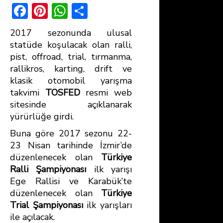
F
Pi
W
S
ac
nt
h
h
2017 sezonunda ulusal
e
er
at
ar
statüde koşulacak olan ralli,
b
e
s
e
pist, offroad, trial, tırmanma,
rallikros, karting, drift ve
o
st
A
klasik otomobil yarışma
ok
p
takvimi
TOSFED
resmi web
p
sitesinde açıklanarak
yürürlüğe girdi.
Buna göre 2017 sezonu 22-
23 Nisan tarihinde İzmir’de
düzenlenecek olan
Türkiye
Ralli Şampiyonası
ilk yarışı
Ege Rallisi ve Karabük’te
düzenlenecek olan
Türkiye
Trial Şampiyonası
ilk yarışları
ile açılacak.