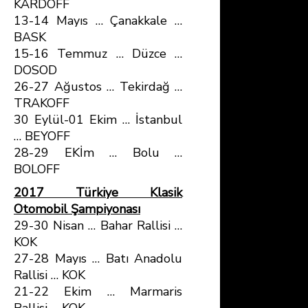
KARDOFF
13-14 Mayıs … Çanakkale …
BASK
15-16 Temmuz … Düzce …
DOSOD
26-27 Ağustos … Tekirdağ …
TRAKOFF
30 Eylül-01 Ekim … İstanbul
… BEYOFF
28-29 EKİm … Bolu …
BOLOFF
2017 Türkiye Klasik
Otomobil Şampiyonası
29-30 Nisan … Bahar Rallisi …
KOK
27-28 Mayıs … Batı Anadolu
Rallisi … KOK
21-22 Ekim … Marmaris
Rallisi … KOK