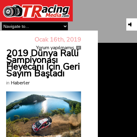
Ocak 16th, 2019
Yorum yapılmamış
2019 Dünya Ralli
Şampiyonası
Heyecanı İçin Geri
Sayım Başladı
in
Haberler