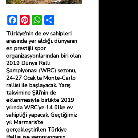
F
Pi
W
S
ac
nt
h
h
Türkiye’nin de ev sahipleri
e
er
at
ar
arasında yer aldığı, dünyanın
b
e
s
e
en prestijli spor
organizasyonlarından biri olan
o
st
A
2019 Dünya Ralli
ok
p
Şampiyonası (WRC) sezonu,
p
24-27 Ocak’ta Monte-Carlo
rallisi ile başlayacak. Yarış
takvimine Şili’nin de
eklenmesiyle birlikte 2019
yılında WRC’ye 14 ülke ev
sahipliği yapacak. Geçtiğimiz
yıl Marmaris’te
gerçekleştirilen Türkiye
Rallisi ise şampiyonanın