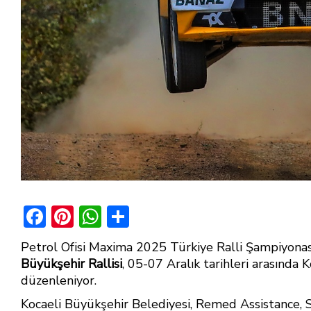
F
Pi
W
S
ac
nt
h
h
Petrol Ofisi Maxima 2025 Türkiye Ralli Şampiyonası’
e
er
at
ar
Büyükşehir Rallisi
, 05-07 Aralık tarihleri arasında
b
e
s
e
düzenleniyor.
o
st
A
Kocaeli Büyükşehir Belediyesi, Remed Assistance, 