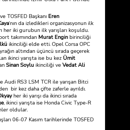
n ve TOSFED Başkanı
Eren
Kaya
‘nın da izledikleri organizasyonun ilk
her iki gurubun ilk yarışları koşuldu.
sport takımından
Murat Engin
birinciliği
lkü
ikinciliği elde etti. Opel Corsa OPC
yrağın altından üçüncü sırada geçerek
 ikinci yarışta ise bu kez
Ümit
şan
Sinan Soylu
ikinciliği ve
Vedat Ali
 ve Audi RS3 LSM TCR ile yarışan Bitci
den bir kez daha çifte zaferle ayrıldı.
Okyay
her iki yarışı da ikinci sırada
ge
, ikinci yarışta ise Honda Civic Type-R
ler oldular.
rışları 06-07 Kasım tarihlerinde TOSFED