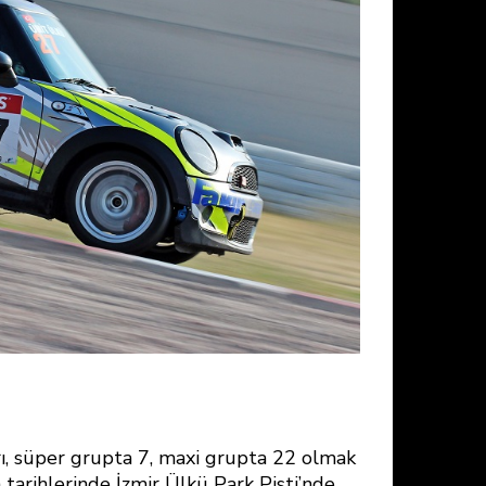
rı, süper grupta 7, maxi grupta 22 olmak
arihlerinde İzmir Ülkü Park Pisti’nde