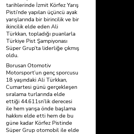
b
e
s
e
tarihlerinde İzmit Körfez Yarış
Pisti’nde yapılan üçüncü ayak
o
st
A
yarışlarında bir birincilik ve bir
ok
p
ikincilik elde eden Ali
p
Türkkan, topladığı puanlarla
Türkiye Pist Şampiyonası
Süper Grup’ta liderliğe çıkmış
oldu.
Borusan Otomotiv
Motorsport’un genç sporcusu
18 yaşındaki Ali Türkkan,
Cumartesi günü gerçekleşen
sıralama turlarında elde
ettiği 44.611sn’lik derecesi
ile hem yarışa önde başlama
hakkını elde etti hem de bu
güne kadar Körfez Pistinde
Süper Grup otomobil ile elde