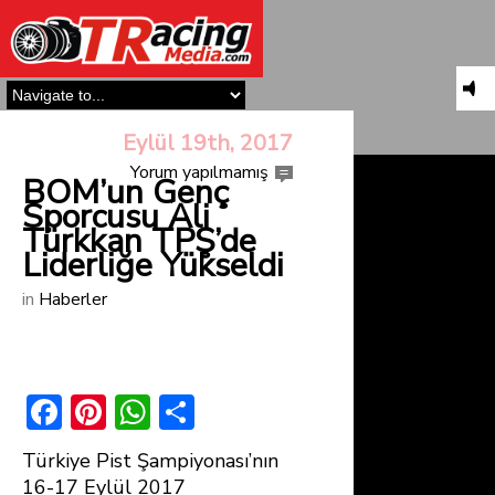
Eylül 19th, 2017
Yorum yapılmamış
BOM’un Genç
Sporcusu Ali
Türkkan TPŞ’de
Liderliğe Yükseldi
in
Haberler
F
Pi
W
S
ac
nt
h
h
Türkiye Pist Şampiyonası’nın
e
er
at
ar
16-17 Eylül 2017