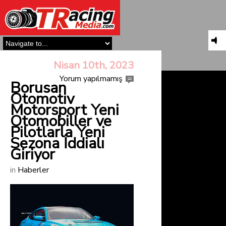
Nisan 10th, 2023
Yorum yapılmamış
Borusan
Otomotiv
Motorsport Yeni
Otomobiller ve
Pilotlarla Yeni
Sezona İddialı
Giriyor
in
Haberler