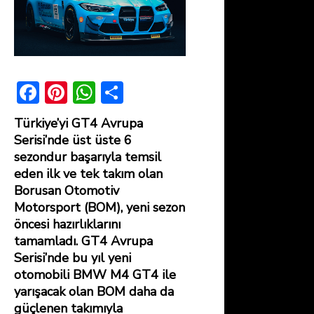
F
Pi
W
S
ac
nt
h
h
Türkiye’yi GT4 Avrupa
e
er
at
ar
Serisi’nde üst üste 6
b
e
s
e
sezondur başarıyla temsil
eden ilk ve tek takım olan
o
st
A
Borusan Otomotiv
ok
p
Motorsport (BOM), yeni sezon
p
öncesi hazırlıklarını
tamamladı. GT4 Avrupa
Serisi’nde bu yıl yeni
otomobili BMW M4 GT4 ile
yarışacak olan BOM daha da
güçlenen takımıyla