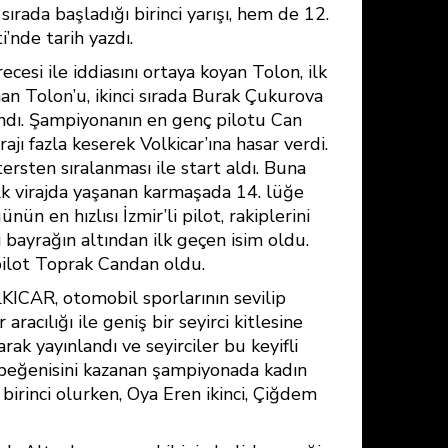
sırada başladığı birinci yarışı, hem de 12.
i’nde tarih yazdı.
cesi ile iddiasını ortaya koyan Tolon, ilk
zanan Tolon’u, ikinci sırada Burak Çukurova
şandı. Şampiyonanın en genç pilotu Can
ı fazla keserek Volkicar’ına hasar verdi.
tersten sıralanması ile start aldı. Buna
ilk virajda yaşanan karmaşada 14. lüğe
ün en hızlısı İzmir’li pilot, rakiplerini
ı bayrağın altından ilk geçen isim oldu.
pilot Toprak Candan oldu.
OLKICAR, otomobil sporlarının sevilip
acılığı ile geniş bir seyirci kitlesine
ak yayınlandı ve seyirciler bu keyifli
n beğenisini kazanan şampiyonada kadın
 birinci olurken, Oya Eren ikinci, Çiğdem