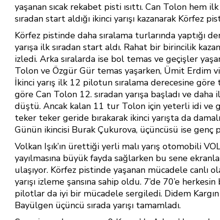
e
er
at
ar
yaşanan sıcak rekabet pisti ısıttı. Can Tolon hem ilk 
b
e
s
e
sıradan start aldığı ikinci yarışı kazanarak Körfez pist
o
st
A
Körfez pistinde daha sıralama turlarında yaptığı dere
yarışa ilk sıradan start aldı. Rahat bir birincilik ka
ok
p
izledi. Arka sıralarda ise bol temas ve geçişler ya
p
Tolon ve Özgür Gür temas yaşarken, Ümit Erdim viraj
İkinci yarış ilk 12 pilotun sıralama derecesine göre 
göre Can Tolon 12. sıradan yarışa başladı ve daha 
düştü. Ancak kalan 11 tur Tolon için yeterli idi ve gün
teker teker geride bırakarak ikinci yarışta da damal
Günün ikincisi Burak Çukurova, üçüncüsü ise genç 
Volkan Işık’ın ürettiği yerli malı yarış otomobili V
yayılmasına büyük fayda sağlarken bu sene ekranlar ar
ulaşıyor. Körfez pistinde yaşanan mücadele canlı olar
yarışı izleme şansına sahip oldu. 7’de 70’e herkesi
pilotlar da iyi bir mücadele sergiledi. Didem Kargın
Bayülgen üçüncü sırada yarışı tamamladı.