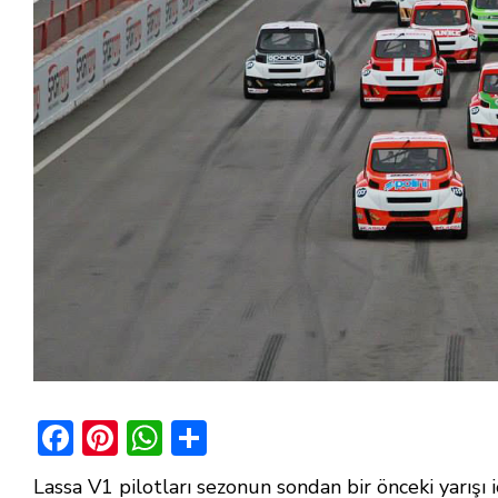
F
Pi
W
S
ac
nt
h
h
Lassa V1 pilotları sezonun sondan bir önceki yarışı i