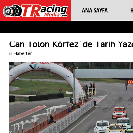
ANA SAYFA
Can Tolon Körfez´de Tarih Yaz
in
Haberler