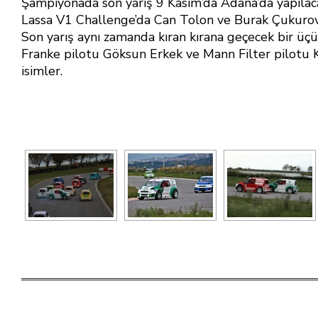
Şampiyonada son yarış 9 Kasım’da Adana’da yapılaca
Lassa V1 Challenge’da Can Tolon ve Burak Çukurov
Son yarış aynı zamanda kıran kırana geçecek bir üç
Franke pilotu Göksun Erkek ve Mann Filter pilotu
isimler.