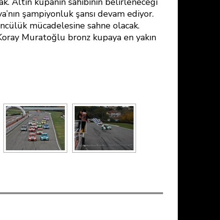
k. Altın kupanın sahibinin belirleneceği
a’nın şampiyonluk şansı devam ediyor.
üncülük mücadelesine sahne olacak.
 Koray Muratoğlu bronz kupaya en yakın