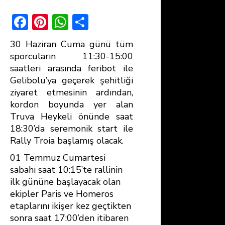
F
Pi
W
S
ac
nt
h
h
30 Haziran Cuma günü tüm
e
er
at
ar
sporcuların 11:30-15:00
b
e
s
e
saatleri arasında feribot ile
Gelibolu’ya geçerek şehitliği
o
st
A
ziyaret etmesinin ardından,
ok
p
kordon boyunda yer alan
p
Truva Heykeli önünde saat
18:30’da seremonik start ile
Rally Troia başlamış olacak.
01 Temmuz Cumartesi
sabahı saat 10:15’te rallinin
ilk gününe başlayacak olan
ekipler Paris ve Homeros
etaplarını ikişer kez geçtikten
sonra saat 17:00’den itibaren