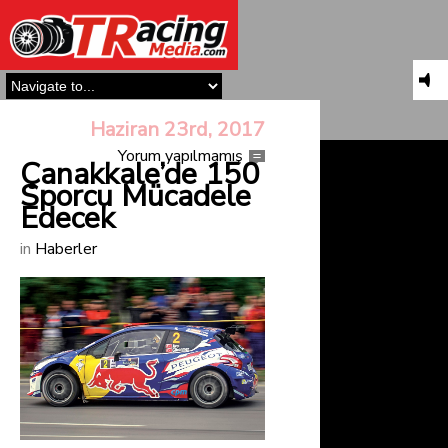
Haziran 23rd, 2017
Yorum yapılmamış
Çanakkale’de 150
Sporcu Mücadele
Edecek
in
Haberler