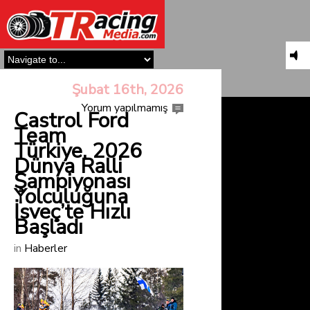
Şubat 16th, 2026
Yorum yapılmamış
Castrol Ford
Team
Türkiye, 2026
Dünya Ralli
Şampiyonası
Yolculuğuna
İsveç’te Hızlı
Başladı
in
Haberler