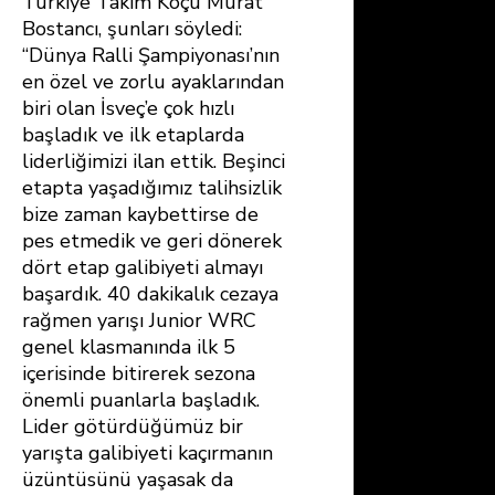
Türkiye Takım Koçu Murat
Bostancı, şunları söyledi:
“Dünya Ralli Şampiyonası’nın
en özel ve zorlu ayaklarından
biri olan İsveç’e çok hızlı
başladık ve ilk etaplarda
liderliğimizi ilan ettik. Beşinci
etapta yaşadığımız talihsizlik
bize zaman kaybettirse de
pes etmedik ve geri dönerek
dört etap galibiyeti almayı
başardık. 40 dakikalık cezaya
rağmen yarışı Junior WRC
genel klasmanında ilk 5
içerisinde bitirerek sezona
önemli puanlarla başladık.
Lider götürdüğümüz bir
yarışta galibiyeti kaçırmanın
üzüntüsünü yaşasak da