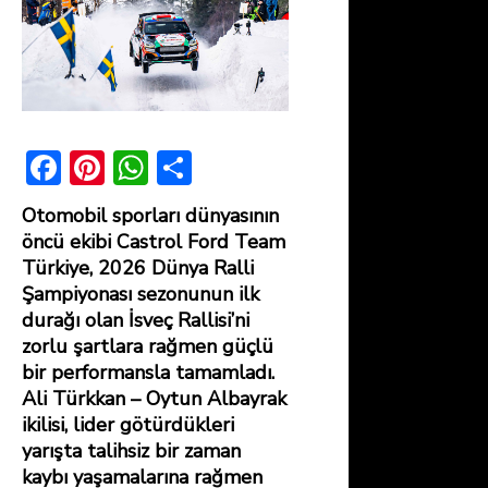
F
Pi
W
S
ac
nt
h
h
Otomobil sporları dünyasının
e
er
at
ar
öncü ekibi Castrol Ford Team
b
e
s
e
Türkiye, 2026 Dünya Ralli
Şampiyonası sezonunun ilk
o
st
A
durağı olan İsveç Rallisi’ni
ok
p
zorlu şartlara rağmen güçlü
p
bir performansla tamamladı.
Ali Türkkan – Oytun Albayrak
ikilisi, lider götürdükleri
yarışta talihsiz bir zaman
kaybı yaşamalarına rağmen