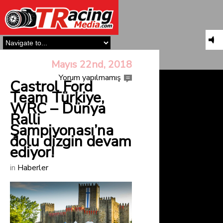
Mayıs 22nd, 2018
Yorum yapılmamış
Castrol Ford
Team Türkiye,
WRC – Dünya
Ralli
Şampiyonası’na
dolu dizgin devam
ediyor!
in
Haberler