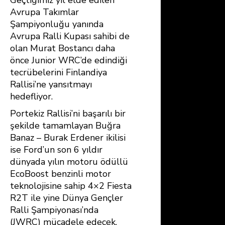
Avrupa Takımlar
Şampiyonluğu yanında
Avrupa Ralli Kupası sahibi de
olan Murat Bostancı daha
önce Junior WRC’de edindiği
tecrübelerini Finlandiya
Rallisi’ne yansıtmayı
hedefliyor.
Portekiz Rallisi’ni başarılı bir
şekilde tamamlayan Buğra
Banaz – Burak Erdener ikilisi
ise Ford’un son 6 yıldır
dünyada yılın motoru ödüllü
EcoBoost benzinli motor
teknolojisine sahip 4×2 Fiesta
R2T ile yine Dünya Gençler
Ralli Şampiyonası’nda
(JWRC)
mücadele edecek.