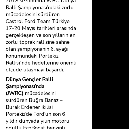
2018 sezonunda WRC-Dünya
Ralli Şampiyonası’ndaki zorlu
mücadelesini sürdüren
Castrol Ford Team Türkiye
17-20 Mayıs tarihleri arasında
gerçekleşen ve son yılların en
zorlu toprak rallisine sahne
olan şampiyonanın 6. ayağı
konumundaki Portekiz
Rallisi’’nde hedeflerine önemli
ölçüde ulaşmayı başardı.
Dünya Gençler Ralli
Şampiyonası’nda
(JWRC)
mücadelesini
sürdüren Buğra Banaz –
Burak Erdener ikilisi
Portekiz’de Ford’un son 6
yıldır dünyada yılın motoru
ödüllü EcoBoost benzinli