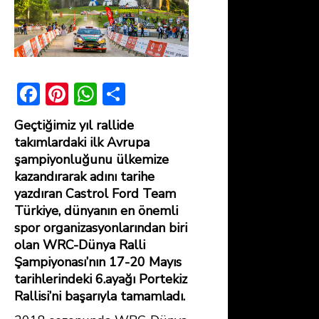
F
Pi
W
S
ac
nt
h
h
Geçtiğimiz yıl rallide
e
er
at
ar
takımlardaki ilk Avrupa
b
e
s
e
şampiyonluğunu ülkemize
kazandırarak adını tarihe
o
st
A
yazdıran Castrol Ford Team
ok
p
Türkiye, dünyanın en önemli
p
spor organizasyonlarından biri
olan WRC-Dünya Ralli
Şampiyonası’nın 17-20 Mayıs
tarihlerindeki 6.ayağı Portekiz
Rallisi’ni başarıyla tamamladı.