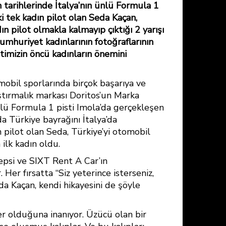
 tarihlerinde İtalya’nın ünlü Formula 1
ki tek kadın pilot olan Seda Kaçan,
ın pilot olmakla kalmayıp çıktığı 2 yarışı
Cumhuriyet kadınlarının fotoğraflarının
etimizin öncü kadınların önemini
obil sporlarında birçok başarıya ve
ştırmalık markası Doritos’un Marka
lü Formula 1 pisti Imola’da gerçekleşen
da Türkiye bayrağını İtalya’da
n pilot olan Seda, Türkiye’yi otomobil
ilk kadın oldu.
epsi ve SIXT Rent A Car’ın
er fırsatta “Siz yeterince isterseniz,
a Kaçan, kendi hikayesini de şöyle
er olduğuna inanıyor. Üzücü olan bir