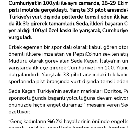
e
er
at
ar
Cumhuriyet’in 100.yılı ile aynı zamanda, 28-29 Ekim
b
e
s
e
pisti Imola’da gerçekleşti. Yarışta 33 pilot arasında
Türkiye’yi yurt dışında pistlerde temsil eden ilk kad
o
st
A
da ilk 3’e girerek tamamladı. Seda, ilkleri başaran 
ok
p
yer aldığı 100.yıl özel kaskı ile yarışarak, Cumhuriy
p
vurguladı.
Erkek egemen bir spor dalı olarak kabul gören otom
önemli ilklere imza atan ve PepsiCo’nun sevilen atı
Müdürü olarak görev alan Seda Kaçan, İtalya’nın ün
yarışlarda ilk üçe girerek Cumhuriyet’inn 100. Yılın
dalgalandırdı. Yarıştaki 33 pilot arasındaki tek kadı
sporlarında pist branşında yurt dışında temsil eden 
Seda Kaçan Türkiye’nin sevilen markaları Doritos, P
sponsorluğunda başarılı yolculuğuna devam ediyor. H
önünüzde hiçbir engel duramaz!” mesajını veren Sed
özetliyor:
“Genç kadınların %62’si hayallerinin önünde engell