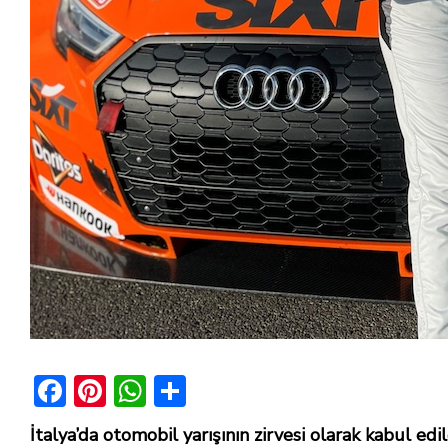
F
Pi
W
S
ac
nt
h
h
İtalya’da otomobil yarışının zirvesi olarak kabul ed