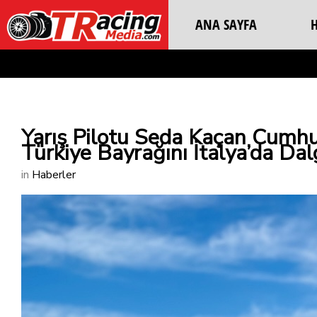
ANA SAYFA
Yarış Pilotu Seda Kaçan Cumhur
Türkiye Bayrağını İtalya’da Dal
in
Haberler