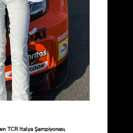
ilen TCR Italya Şampiyonası,