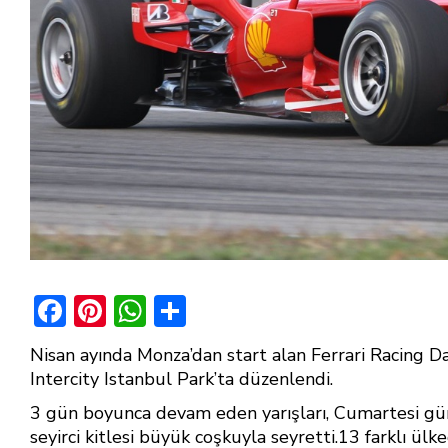
F
Pi
W
S
ac
nt
h
h
Nisan ayında Monza’dan start alan Ferrari Racing Day
e
er
at
ar
Intercity Istanbul Park’ta düzenlendi.
b
e
s
e
3 gün boyunca devam eden yarışları, Cumartesi gün
o
st
A
seyirci kitlesi büyük coşkuyla seyretti.13 farklı ülk