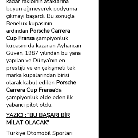
kadar rakibinin ataklarına
boyun eğmeyerek podyuma
çıkmayı başardı. Bu sonuçla
Benelux kupasının
ardından
Porsche Carrera
Cup Fransa
şampiyonluk
kupasını da kazanan Ayhancan
Güven, 1987 yılından bu yana
yapılan ve Dünya’nın en
prestijli ve en çekişmeli tek
marka kupalarından birisi
olarak kabul edilen
Porsche
Carrera Cup Fransa
‘da
şampiyonluk elde eden ilk
yabancı pilot oldu.
YAZICI : “BU BAŞARI BİR
MİLAT OLACAK”
Türkiye Otomobil Sporları