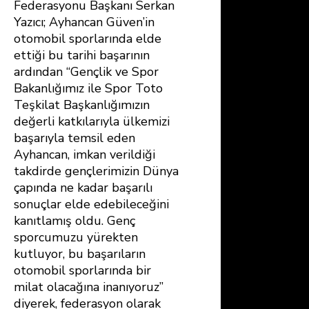
Federasyonu Başkanı Serkan
Yazıcı; Ayhancan Güven’in
otomobil sporlarında elde
ettiği bu tarihi başarının
ardından “Gençlik ve Spor
Bakanlığımız ile Spor Toto
Teşkilat Başkanlığımızın
değerli katkılarıyla ülkemizi
başarıyla temsil eden
Ayhancan, imkan verildiği
takdirde gençlerimizin Dünya
çapında ne kadar başarılı
sonuçlar elde edebileceğini
kanıtlamış oldu. Genç
sporcumuzu yürekten
kutluyor, bu başarıların
otomobil sporlarında bir
milat olacağına inanıyoruz”
diyerek, federasyon olarak