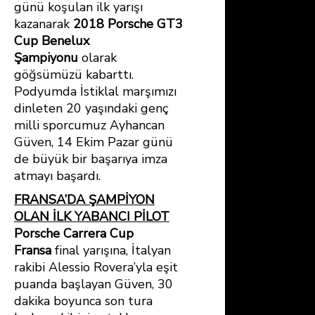
günü koşulan ilk yarışı
kazanarak
2018 Porsche GT3
Cup Benelux
Şampiyonu
olarak
göğsümüzü kabarttı.
Podyumda İstiklal marşımızı
dinleten 20 yaşındaki genç
milli sporcumuz Ayhancan
Güven, 14 Ekim Pazar günü
de büyük bir başarıya imza
atmayı başardı.
FRANSA’DA ŞAMPİYON
OLAN İLK YABANCI PİLOT
Porsche Carrera Cup
Fransa
final yarışına, İtalyan
rakibi Alessio Rovera’yla eşit
puanda başlayan Güven, 30
dakika boyunca son tura