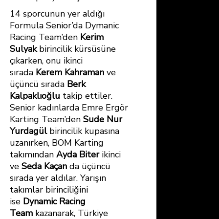
14 sporcunun yer aldığı
Formula Senior’da Dymanic
Racing Team’den
Kerim
Sulyak
birincilik kürsüsüne
çıkarken, onu ikinci
sırada
Kerem Kahraman
ve
üçüncü sırada
Berk
Kalpaklıoğlu
takip ettiler.
Senior kadınlarda Emre Ergör
Karting Team’den
Sude Nur
Yurdagül
birincilik kupasına
uzanırken, BOM Karting
takımından
Ayda Biter
ikinci
ve
Seda Kaçan
da üçüncü
sırada yer aldılar. Yarışın
takımlar birinciliğini
ise
Dynamic Racing
Team
kazanarak, Türkiye