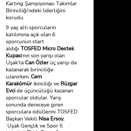
Karting Şampiyonası Takımlar
Birinciliği’ndeki liderliğini
korudu.
9 yaş altı sporcuların
katılımına açık olan 6
sporcunun start
aldığı
TOSFED Micro Destek
Kupası
‘nın son yarışı olan
Uşak’ta
Can Özler
üç yarışı da
kazanarak birinciliğe
uzanırken,
Cem
Karakömür
ikinciliği ve
Rüzgar
Evci
de üçüncülüğü kazanan
sporcular oldular. Yarış
sonunda dereceye giren
sporculara ödüllerini TOSFED
Başkan Vekili
Nisa Ersoy
,
Uşak Gençlik ve Spor İl