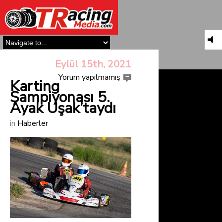
Eylül 15th, 2021
Yorum yapılmamış
Karting
Şampiyonası 5.
Ayak Uşak’taydı
in
Haberler