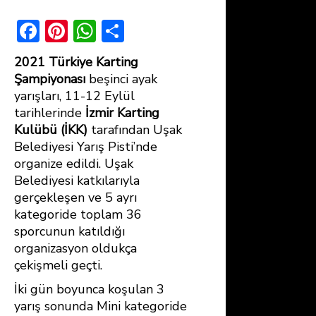
F
Pi
W
S
ac
nt
h
h
2021 Türkiye Karting
e
er
at
ar
Şampiyonası
beşinci ayak
b
e
s
e
yarışları, 11-12 Eylül
tarihlerinde
İzmir Karting
o
st
A
Kulübü
(İKK)
tarafından Uşak
ok
p
Belediyesi Yarış Pisti’nde
p
organize edildi. Uşak
Belediyesi katkılarıyla
gerçekleşen ve 5 ayrı
kategoride toplam 36
sporcunun katıldığı
organizasyon oldukça
çekişmeli geçti.
İki gün boyunca koşulan 3
yarış sonunda Mini kategoride