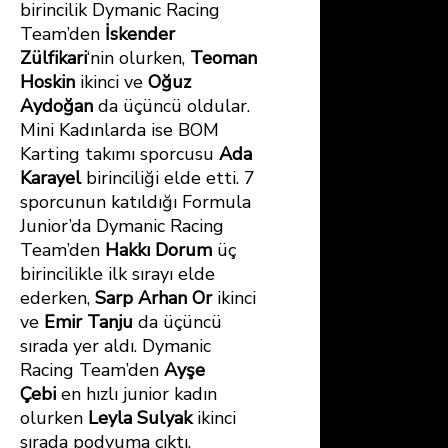
birincilik Dymanic Racing
Team’den
İskender
Zülfikari
‘nin olurken,
Teoman
Hoskin
ikinci ve
Oğuz
Aydoğan
da üçüncü oldular.
Mini Kadınlarda ise BOM
Karting takımı sporcusu
Ada
Karayel
birinciliği elde etti. 7
sporcunun katıldığı Formula
Junior’da Dymanic Racing
Team’den
Hakkı Dorum
üç
birincilikle ilk sırayı elde
ederken,
Sarp Arhan Or
ikinci
ve
Emir Tanju
da üçüncü
sırada yer aldı. Dymanic
Racing Team’den
Ayşe
Çebi
en hızlı junior kadın
olurken
Leyla Sulyak
ikinci
sırada podyuma çıktı.