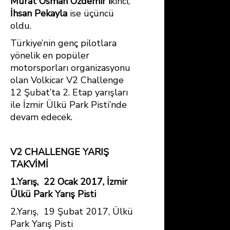
Murat Osman Özdemir i
kinci,
İhsan Pekayla
ise üçüncü
oldu.
Türkiye’nin genç pilotlara
yönelik en popüler
motorsporları organizasyonu
olan Volkicar V2 Challenge
12 Şubat’ta 2. Etap yarışları
ile İzmir Ülkü Park Pisti’nde
devam edecek.
V2 CHALLENGE YARIŞ
TAKVİMİ
1.Yarış, 22 Ocak 2017, İzmir
Ülkü Park Yarış Pisti
2.Yarış, 19 Şubat 2017, Ülkü
Park Yarış Pisti