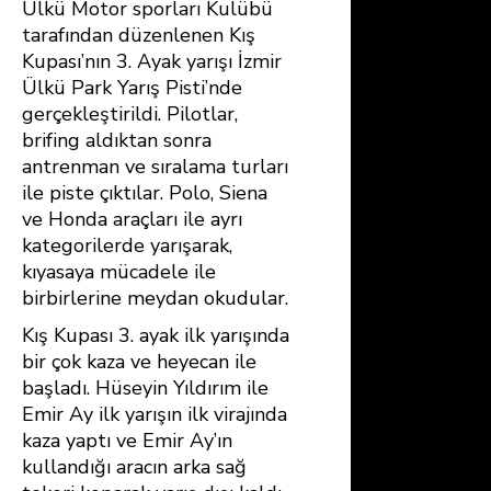
Ülkü Motor sporları Kulübü
b
e
s
e
tarafından düzenlenen Kış
o
st
A
Kupası’nın 3. Ayak yarışı İzmir
ok
p
Ülkü Park Yarış Pisti’nde
gerçekleştirildi. Pilotlar,
p
brifing aldıktan sonra
antrenman ve sıralama turları
ile piste çıktılar. Polo, Siena
ve Honda araçları ile ayrı
kategorilerde yarışarak,
kıyasaya mücadele ile
birbirlerine meydan okudular.
Kış Kupası 3. ayak ilk yarışında
bir çok kaza ve heyecan ile
başladı. Hüseyin Yıldırım ile
Emir Ay ilk yarışın ilk virajında
kaza yaptı ve Emir Ay’ın
kullandığı aracın arka sağ