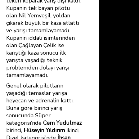
tekeri koparak yarış dışı kaldı.
Kupanın tek bayan pilotu
olan Nil Yemyeşil, yoldan
çıkarak büyük bir kaza atlattı
ve yarışı tamamlayamadı.
Kupanın iddalı isimlerinden
olan Çağlayan Çelik ise
karıştığı kaza sonucu ilk
yarışta yaşadığı teknik
problemden dolayı yarışı
tamamlayamadı.
Genel olarak pilotların
yaşadığı temaslar yarışa
heyecan ve adrenalin kattı.
Buna göre birinci yarış
sonucunda Süper
kategorisi’nde
Cem Yudulmaz
birinci,
Hüseyin Yıldırım
ikinci,
Dizel kategorisi’nde
İhsan