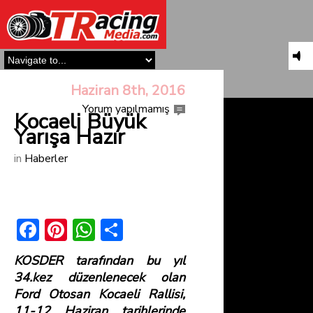
Haziran 8th, 2016
Yorum yapılmamış
Kocaeli Büyük
Yarışa Hazır
in
Haberler
F
Pi
W
S
ac
nt
h
h
KOSDER tarafından bu yıl
e
er
at
ar
34.kez düzenlenecek olan
b
e
s
e
Ford Otosan Kocaeli Rallisi,
11-12 Haziran tarihlerinde