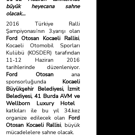
o
st
A
büyük heyecana sahne
ok
p
olacak…
p
2016 Türkiye Ralli
Şampiyonası’nın 3.yarışı olan
Ford Otosan Kocaeli Rallisi
,
Kocaeli Otomobil Sporları
Kulübü (KOSDER) tarafından
11-12 Haziran 2016
tarihlerinde düzenleniyor.
Ford Otosan
ana
sponsorluğunda
Kocaeli
Büyükşehir Belediyesi, İzmit
Belediyesi, 41 Burda AVM
ve
Wellborn Luxury Hotel
katkıları ile bu yıl 34.kez
organize edilecek olan
Ford
Otosan Kocaeli Rallisi
, büyük
mücadelelere sahne olacak.