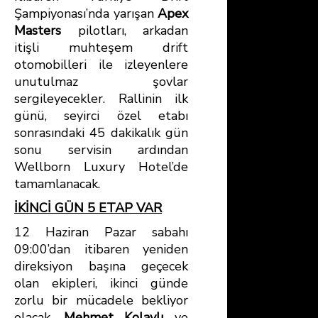
Şampiyonası’nda yarışan
Apex
Masters
pilotları, arkadan
itişli muhteşem drift
otomobilleri ile izleyenlere
unutulmaz şovlar
sergileyecekler. Rallinin ilk
günü, seyirci özel etabı
sonrasındaki 45 dakikalık gün
sonu servisin ardından
Wellborn Luxury Hotel’de
tamamlanacak.
İKİNCİ GÜN 5 ETAP VAR
12 Haziran Pazar sabahı
09:00’dan itibaren yeniden
direksiyon başına geçecek
olan ekipleri, ikinci günde
zorlu bir mücadele bekliyor
olacak.
Mehmet Kolaylı
ve