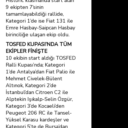
Historic klasmanda start alan
9 ekipten 7’sinin
tamamlayabildiği rallide,
Kategori 1’de ise Fiat 131 ile
Emre Hasbay-Saipcan Hasbay
birinciliğe ulaşan ekip oldu.
TOSFED KUPASI’NDA TÜM
EKİPLER FİNİŞTE
10 ekibin start aldığı TOSFED
Ralli Kupası’nda; Kategori
1’de Antalya’dan Fiat Palio ile
Mehmet Civelek-Bülent
Altınok, Kategori 2’de
İstanbul’dan Citroen C2 ile
Alptekin Işıkalp-Selin Özgür,
Kategori 3’de Kocaeli’den
Peugeot 206 RC ile Tansel-
Yüksel Karasu kardeşler ve
Kategori 5’te de Bursa’dan