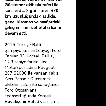
o
st
A
Gücenmez ekibinin zaferi ile
ok
p
sona erdi… 2 gün süren 370
p
km. uzunluğundaki rallide,
genel klasman ve sınıflardaki
çekişme son özel etaba kadar
devam etti.
2015 Türkiye Ralli
Şampiyonası’nın 5. ayağı Ford
Otosan 33. Kocaeli Rallisi,
12,3 saniye farkla Neo
Motorspor adına Peugeot
207 S2000 ile yarışan Yağız
Avcı-Bahadır Gücenmez
ekibinin zaferi ile sonuçlandı.
Ford Otosan ana
sponsorluğunda Kocaeli
Büyükşehir Belediyesi, İzmit