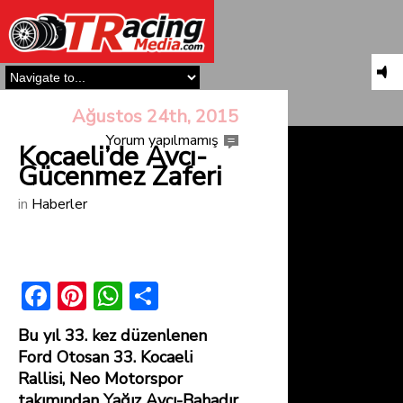
Ağustos 24th, 2015
Yorum yapılmamış
Kocaeli’de Avcı-
Gücenmez Zaferi
in
Haberler
F
Pi
W
S
ac
nt
h
h
Bu yıl 33. kez düzenlenen
e
er
at
ar
Ford Otosan 33. Kocaeli
b
e
s
e
Rallisi, Neo Motorspor
takımından Yağız Avcı-Bahadır