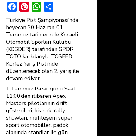
F
Pi
W
S
ac
nt
h
h
Türkiye Pist Şampiyonası’nda
e
er
at
ar
heyecan 30 Haziran-01
b
e
s
e
Temmuz tarihlerinde Kocaeli
Otomobil Sporları Kulübü
o
st
A
(KOSDER) tarafından SPOR
ok
p
TOTO katkılarıyla TOSFED
p
Körfez Yarış Pisti’nde
düzenlenecek olan 2. yarış ile
devam ediyor.
1 Temmuz Pazar günü Saat
11:00’den itibaren Apex
Masters pilotlarının drift
gösterileri, historic rally
showları, muhteşem super
sport otomobiller, padok
alanında standlar ile gün