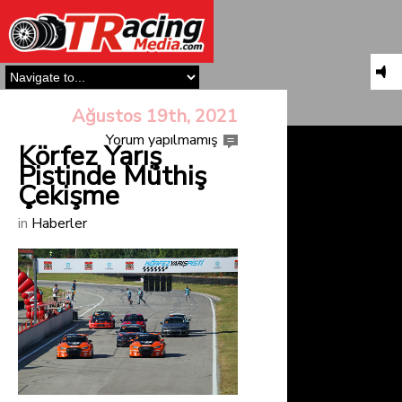
Ağustos 19th, 2021
Yorum yapılmamış
Körfez Yarış
Pistinde Müthiş
Çekişme
in
Haberler