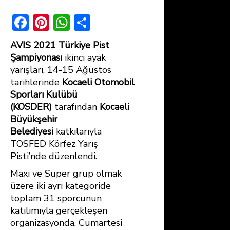
F
Pi
W
S
ac
nt
h
h
AVIS 2021 Türkiye Pist
e
er
at
ar
Şampiyonası
ikinci ayak
b
e
s
e
yarışları, 14-15 Ağustos
tarihlerinde
Kocaeli Otomobil
o
st
A
Sporları Kulübü
ok
p
(KOSDER)
tarafından
Kocaeli
p
Büyükşehir
Belediyesi
katkılarıyla
TOSFED Körfez Yarış
Pisti’nde düzenlendi.
Maxi ve Super grup olmak
üzere iki ayrı kategoride
toplam 31 sporcunun
katılımıyla gerçekleşen
organizasyonda, Cumartesi