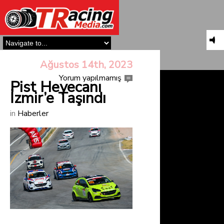
Ağustos 14th, 2023
Yorum yapılmamış
Pist Heyecanı
İzmir’e Taşındı
in
Haberler