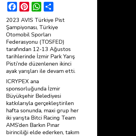
F
Pi
W
S
ac
nt
h
h
2023 AVIS Türkiye Pist
e
er
at
ar
Şampiyonası, Türkiye
b
e
s
e
Otomobil Sporları
Federasyonu (TOSFED)
o
st
A
tarafından 12-13 Ağustos
ok
p
tarihlerinde İzmir Park Yarış
p
Pisti’nde düzenlenen ikinci
ayak yarışları ile devam etti.
ICRYPEX ana
sponsorluğunda İzmir
Büyükşehir Belediyesi
katkılarıyla gerçekleştirilen
hafta sonunda, maxi grup her
iki yarışta Bitci Racing Team
AMS’den Barkın Pınar
birinciliği elde ederken, takım