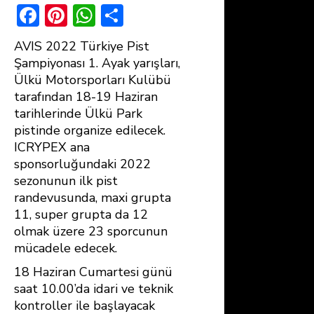
F
Pi
W
S
ac
nt
h
h
AVIS 2022 Türkiye Pist
e
er
at
ar
Şampiyonası 1. Ayak yarışları,
b
e
s
e
Ülkü Motorsporları Kulübü
tarafından 18-19 Haziran
o
st
A
tarihlerinde Ülkü Park
ok
p
pistinde organize edilecek.
p
ICRYPEX ana
sponsorluğundaki 2022
sezonunun ilk pist
randevusunda, maxi grupta
11, super grupta da 12
olmak üzere 23 sporcunun
mücadele edecek.
18 Haziran Cumartesi günü
saat 10.00’da idari ve teknik
kontroller ile başlayacak