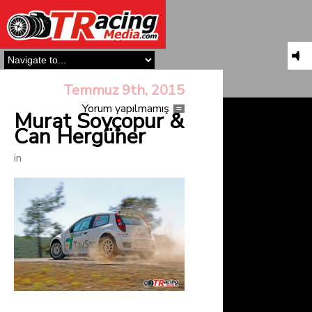
Temmuz 9th, 2015
Yorum yapılmamış
Murat Soyçopur &
Can Hergüner
in