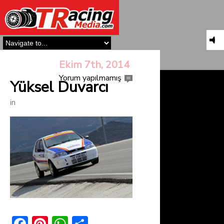
Ekim 7th, 2014
Yorum yapılmamış
Yüksel Duvarcı
in
F
Pi
W
S