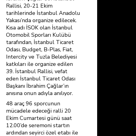
Rallisi, 20-21 Ekim
o
st
A
tarihlerinde İstanbul Anadolu
ok
p
Yakası’nda organize edilecek.
p
Kısa adı İSOK olan İstanbul
Otomobil Sporları Kulübü
tarafından, İstanbul Ticaret
Odası, Budget, B-Plas, Fiat,
Intercity ve Tuzla Belediyesi
katkıları ile organize edilen
39. İstanbul Rallisi, vefat
eden İstanbul Ticaret Odası
Başkanı İbrahim Çağlar’ın
anısına onun adıyla anılıyor.
48 araç 96 sporcunun
mücadele edeceği ralli 20
Ekim Cumartesi günü saat
12.00’de seremoni startın
ardından seyirci özel etabı ile