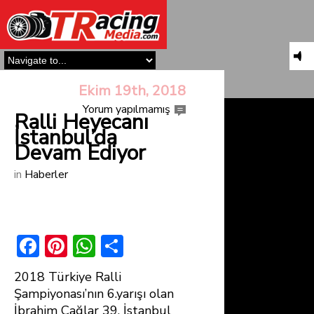
Ekim 19th, 2018
Yorum yapılmamış
Ralli Heyecanı
İstanbul’da
Devam Ediyor
in
Haberler
F
Pi
W
S
ac
nt
h
h
2018 Türkiye Ralli
e
er
at
ar
Şampiyonası’nın 6.yarışı olan
b
e
s
e
İbrahim Çağlar 39. İstanbul