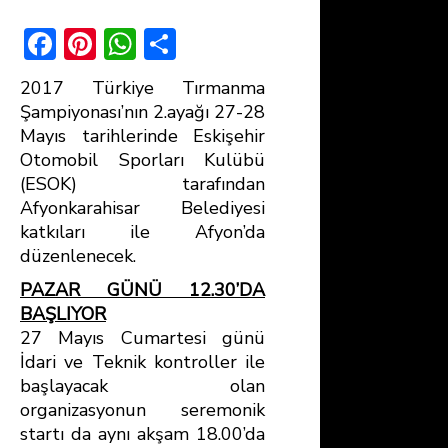
F
Pi
W
S
ac
nt
h
h
2017 Türkiye Tırmanma
e
er
at
ar
Şampiyonası’nın 2.ayağı 27-28
b
e
s
e
Mayıs tarihlerinde Eskişehir
Otomobil Sporları Kulübü
o
st
A
(ESOK) tarafından
ok
p
Afyonkarahisar Belediyesi
p
katkıları ile Afyon’da
düzenlenecek.
PAZAR GÜNÜ 12.30’DA
BAŞLIYOR
27 Mayıs Cumartesi günü
İdari ve Teknik kontroller ile
başlayacak olan
organizasyonun seremonik
startı da aynı akşam 18.00’da