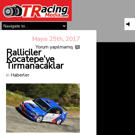
Mayıs 25th, 2017
Yorum yapılmamış
Ralliciler
Kocatepe’ye
Tırmanacaklar
in
Haberler