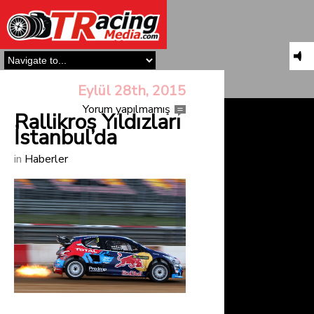
Eylül 28th, 2015
Yorum yapılmamış
Rallikros Yıldızları
İstanbul’da
in
Haberler