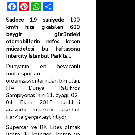
F
Pi
W
S
ac
nt
h
h
Sadece 1.9 saniyede 100
e
er
at
ar
km/h hıza çıkabilen 600
b
e
s
e
beygir gücündeki
otomobillerin nefes kesen
o
st
A
mücadelesi bu haftasonu
ok
p
Intercity İstanbul Park’ta…
p
Dünyanın en heyecanlı
motorsporları
organizasyonlarından biri olan,
FIA Dünya Rallikros
Şampiyonası’nın 11. ayağı, 02-
04 Ekim 2015 tarihleri
arasında Intercity İstanbul
Park’ta gerçekleştiriliyor.
Supercar ve RX Lites olmak
üzere iki kategori içeren ve