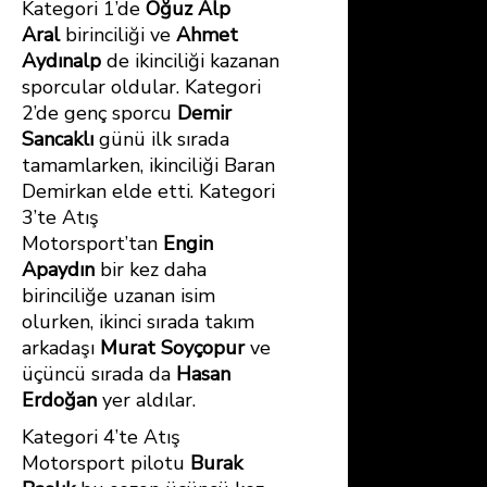
Kategori 1’de
Oğuz Alp
Aral
birinciliği ve
Ahmet
Aydınalp
de ikinciliği kazanan
sporcular oldular. Kategori
2’de genç sporcu
Demir
Sancaklı
günü ilk sırada
tamamlarken, ikinciliği Baran
Demirkan elde etti. Kategori
3’te Atış
Motorsport’tan
Engin
Apaydın
bir kez daha
birinciliğe uzanan isim
olurken, ikinci sırada takım
arkadaşı
Murat Soyçopur
ve
üçüncü sırada da
Hasan
Erdoğan
yer aldılar.
Kategori 4’te Atış
Motorsport pilotu
Burak