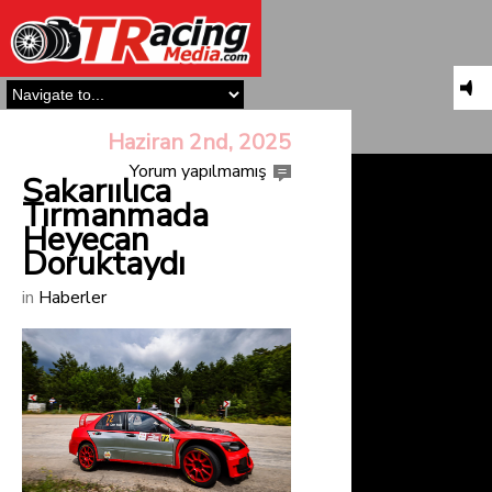
Haziran 2nd, 2025
Yorum yapılmamış
Sakarıılıca
Tırmanmada
Heyecan
Doruktaydı
in
Haberler