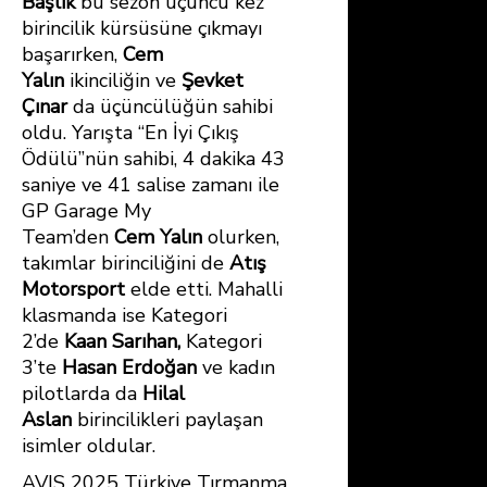
Başlık
bu sezon üçüncü kez
birincilik kürsüsüne çıkmayı
başarırken,
Cem
Yalın
ikinciliğin ve
Şevket
Çınar
da üçüncülüğün sahibi
oldu. Yarışta “En İyi Çıkış
Ödülü”nün sahibi, 4 dakika 43
saniye ve 41 salise zamanı ile
GP Garage My
Team’den
Cem Yalın
olurken,
takımlar birinciliğini de
Atış
Motorsport
elde etti. Mahalli
klasmanda ise Kategori
2’de
Kaan Sarıhan,
Kategori
3’te
Hasan Erdoğan
ve kadın
pilotlarda da
Hilal
Aslan
birincilikleri paylaşan
isimler oldular.
AVIS 2025 Türkiye Tırmanma