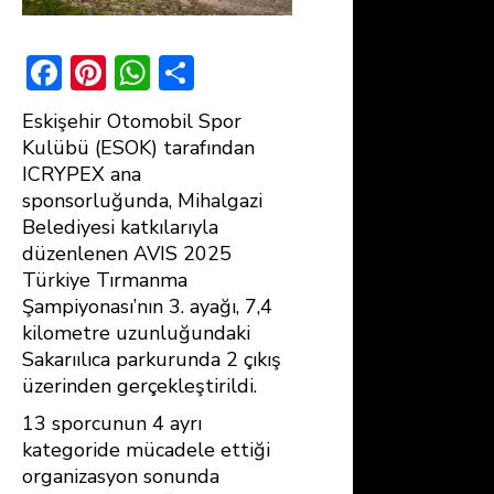
F
Pi
W
S
ac
nt
h
h
Eskişehir Otomobil Spor
e
er
at
ar
Kulübü (ESOK) tarafından
b
e
s
e
ICRYPEX ana
sponsorluğunda, Mihalgazi
o
st
A
Belediyesi katkılarıyla
ok
p
düzenlenen AVIS 2025
p
Türkiye Tırmanma
Şampiyonası’nın 3. ayağı, 7,4
kilometre uzunluğundaki
Sakarıılıca parkurunda 2 çıkış
üzerinden gerçekleştirildi.
13 sporcunun 4 ayrı
kategoride mücadele ettiği
organizasyon sonunda