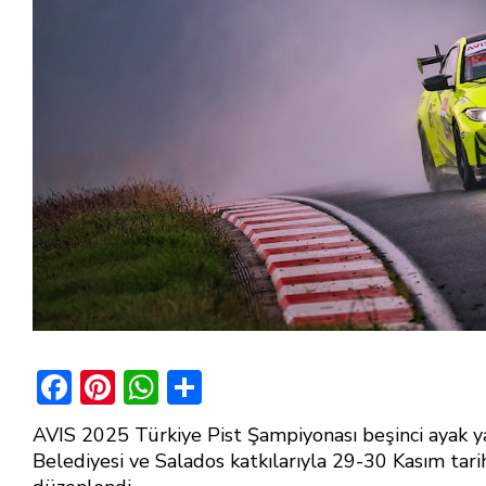
F
Pi
W
S
ac
nt
h
h
AVIS 2025 Türkiye Pist Şampiyonası beşinci ayak ya
e
er
at
ar
Belediyesi ve Salados katkılarıyla 29-30 Kasım tar