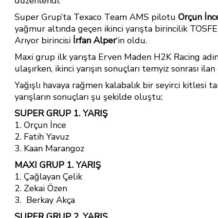
b
e
s
e
düzenlendi.
o
st
A
Super Grup’ta Texaco Team AMS pilotu
Orçun İnc
yağmur altında geçen ikinci yarışta birincilik TOS
ok
p
Arıyor birincisi
İrfan Alper
‘in oldu.
p
Maxi grup ilk yarışta Erven Maden H2K Racing adı
ulaşırken, ikinci yarışın sonuçları temyiz sonrası ilan
Yağışlı havaya rağmen kalabalık bir seyirci kitlesi t
yarışların sonuçları şu şekilde oluştu;
SUPER GRUP 1. YARIŞ
1. Orçun İnce
2. Fatih Yavuz
3. Kaan Marangoz
MAXI GRUP 1. YARIŞ
1. Çağlayan Çelik
2. Zekai Özen
3. Berkay Akça
SUPER GRUP 2. YARIŞ