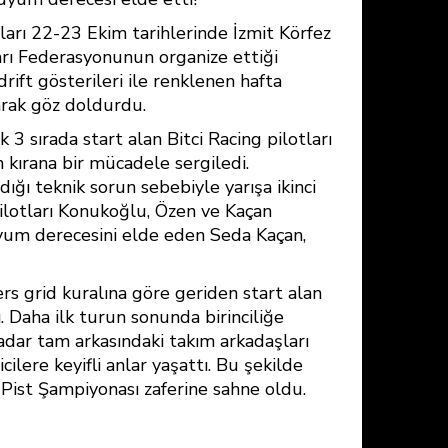
arı 22-23 Ekim tarihlerinde İzmit Körfez
arı Federasyonunun organize ettiği
rift gösterileri ile renklenen hafta
arak göz doldurdu.
3 sırada start alan Bitci Racing pilotları
 kırana bir mücadele sergiledi.
ğı teknik sorun sebebiyle yarışa ikinci
ilotları Konukoğlu, Özen ve Kaçan
yum derecesini elde eden Seda Kaçan,
ers grid kuralına göre geriden start alan
. Daha ilk turun sonunda birinciliğe
dar tam arkasındaki takım arkadaşları
ilere keyifli anlar yaşattı. Bu şekilde
 Pist Şampiyonası zaferine sahne oldu.