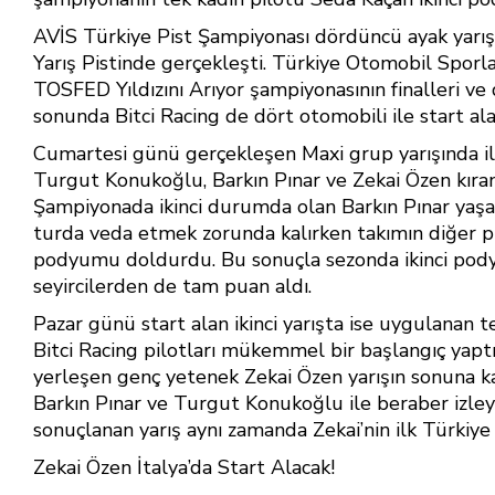
b
e
s
e
AVİS Türkiye Pist Şampiyonası dördüncü ayak yarışl
o
st
A
Yarış Pistinde gerçekleşti. Türkiye Otomobil Sporl
TOSFED Yıldızını Arıyor şampiyonasının finalleri ve d
ok
p
sonunda Bitci Racing de dört otomobili ile start al
p
Cumartesi günü gerçekleşen Maxi grup yarışında ilk 
Turgut Konukoğlu, Barkın Pınar ve Zekai Özen kıran
Şampiyonada ikinci durumda olan Barkın Pınar yaşadı
turda veda etmek zorunda kalırken takımın diğer p
podyumu doldurdu. Bu sonuçla sezonda ikinci pod
seyircilerden de tam puan aldı.
Pazar günü start alan ikinci yarışta ise uygulanan t
Bitci Racing pilotları mükemmel bir başlangıç yaptı
yerleşen genç yetenek Zekai Özen yarışın sonuna ka
Barkın Pınar ve Turgut Konukoğlu ile beraber izleyic
sonuçlanan yarış aynı zamanda Zekai’nin ilk Türkiye
Zekai Özen İtalya’da Start Alacak!