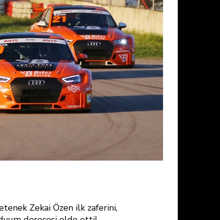
tenek Zekai Özen ilk zaferini,
dyum derecesi elde etti!