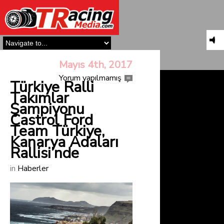
Mayıs 4th, 2017
Yorum yapılmamış
Türkiye Ralli
Takımlar
Şampiyonu
Castrol Ford
Team Türkiye,
Kanarya Adaları
Rallisi’nde
in
Haberler