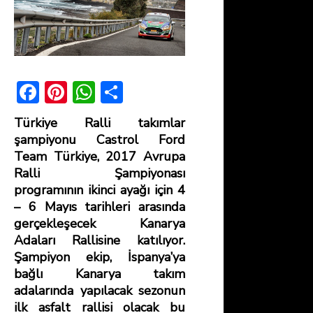
F
Pi
W
S
ac
nt
h
h
Türkiye Ralli takımlar
e
er
at
ar
şampiyonu Castrol Ford
b
e
s
e
Team Türkiye, 2017 Avrupa
Ralli Şampiyonası
o
st
A
programının ikinci ayağı için 4
ok
p
– 6 Mayıs tarihleri arasında
p
gerçekleşecek Kanarya
Adaları Rallisine katılıyor.
Şampiyon ekip, İspanya’ya
bağlı Kanarya takım
adalarında yapılacak sezonun
ilk asfalt rallisi olacak bu