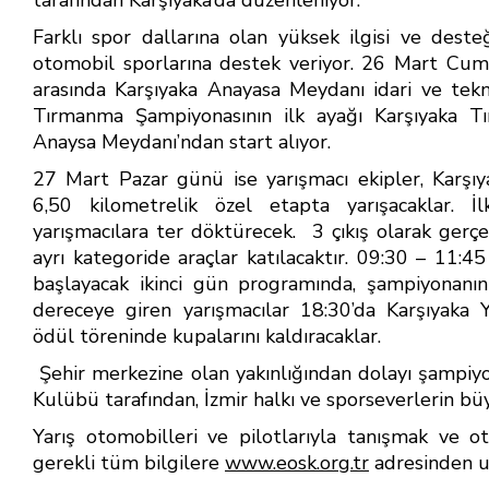
b
e
s
e
o
st
A
Farklı spor dallarına olan yüksek ilgisi ve deste
otomobil sporlarına destek veriyor. 26 Mart Cum
ok
p
arasında Karşıyaka Anayasa Meydanı idari ve tekn
p
Tırmanma Şampiyonasının ilk ayağı Karşıyaka Tı
Anaysa Meydanı’ndan start alıyor.
27 Mart Pazar günü ise yarışmacı ekipler, Karşı
6,50 kilometrelik özel etapta yarışacaklar. İ
yarışmacılara ter döktürecek. 3 çıkış olarak gerç
ayrı kategoride araçlar katılacaktır. 09:30 – 11:45
başlayacak ikinci gün programında, şampiyonanın i
dereceye giren yarışmacılar 18:30’da Karşıyaka
ödül töreninde kupalarını kaldıracaklar.
Şehir merkezine olan yakınlığından dolayı şampiyo
Kulübü tarafından, İzmir halkı ve sporseverlerin bü
Yarış otomobilleri ve pilotlarıyla tanışmak ve ot
gerekli tüm bilgilere
www.eosk.org.tr
adresinden ul