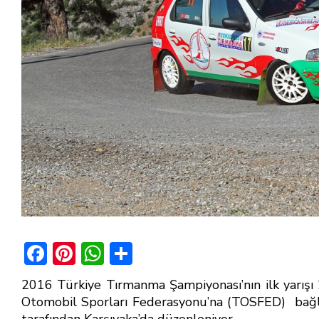
F
Pi
W
S
ac
nt
h
h
2016 Türkiye Tırmanma Şampiyonası’nın ilk yarışı
e
er
at
ar
Otomobil Sporları Federasyonu’na (TOSFED) bağl
tarafından Karşıyaka’da düzenleniyor.