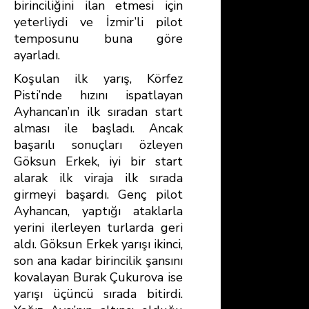
birinciliğini ilan etmesi için
yeterliydi ve İzmir’li pilot
temposunu buna göre
ayarladı.
Koşulan ilk yarış, Körfez
Pisti’nde hızını ispatlayan
Ayhancan’ın ilk sıradan start
alması ile başladı. Ancak
başarılı sonuçları özleyen
Göksun Erkek, iyi bir start
alarak ilk viraja ilk sırada
girmeyi başardı. Genç pilot
Ayhancan, yaptığı ataklarla
yerini ilerleyen turlarda geri
aldı. Göksun Erkek yarışı ikinci,
son ana kadar birincilik şansını
kovalayan Burak Çukurova ise
yarışı üçüncü sırada bitirdi.