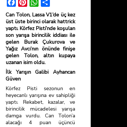
F
Pi
W
S
ac
nt
h
h
Can Tolon, Lassa V1’de üç kez
e
er
at
ar
üst üste birinci olarak hattrick
b
e
s
e
yaptı. Körfez Pisti’nde koşulan
son yarışa birincilik iddiası ile
o
st
A
gelen Burak Çukurova ve
ok
p
Yağız Avcı’nın önünde finişe
p
gelen Tolon, altın kupaya
uzanan isim oldu.
İlk Yarışın Galibi Ayhancan
Güven
Körfez Pisti sezonun en
heyecanlı yarışına ev sahipliği
yaptı. Rekabet, kazalar, ve
birincilik mücadelesi yarışa
damga vurdu. Can Tolon’a
alacağı 4 puan üçüncü