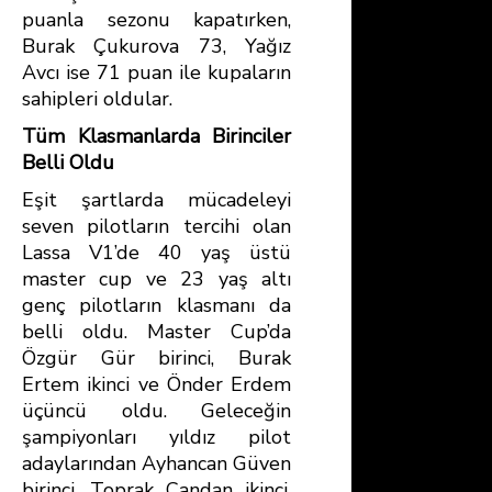
puanla sezonu kapatırken,
Burak Çukurova 73, Yağız
Avcı ise 71 puan ile kupaların
sahipleri oldular.
Tüm Klasmanlarda Birinciler
Belli Oldu
Eşit şartlarda mücadeleyi
seven pilotların tercihi olan
Lassa V1’de 40 yaş üstü
master cup ve 23 yaş altı
genç pilotların klasmanı da
belli oldu. Master Cup’da
Özgür Gür birinci, Burak
Ertem ikinci ve Önder Erdem
üçüncü oldu. Geleceğin
şampiyonları yıldız pilot
adaylarından Ayhancan Güven
birinci, Toprak Candan ikinci,