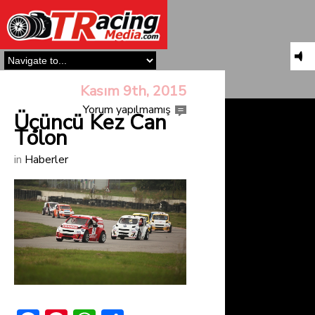
Kasım 9th, 2015
Yorum yapılmamış
Üçüncü Kez Can
Tolon
in
Haberler