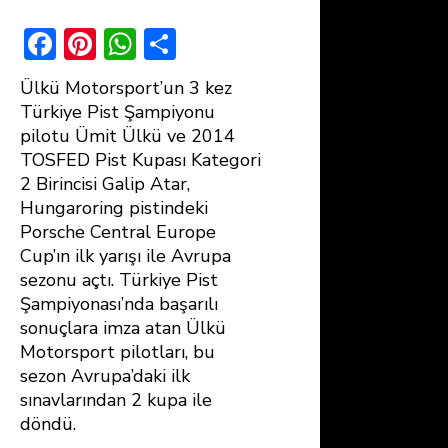
F
Pi
W
S
ac
nt
h
h
Ülkü Motorsport’un 3 kez
e
er
at
ar
Türkiye Pist Şampiyonu
b
e
s
e
pilotu Ümit Ülkü ve 2014
TOSFED Pist Kupası Kategori
o
st
A
2 Birincisi Galip Atar,
ok
p
Hungaroring pistindeki
p
Porsche Central Europe
Cup’ın ilk yarışı ile Avrupa
sezonu açtı. Türkiye Pist
Şampiyonası’nda başarılı
sonuçlara imza atan Ülkü
Motorsport pilotları, bu
sezon Avrupa’daki ilk
sınavlarından 2 kupa ile
döndü.