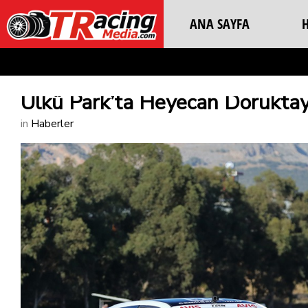
ANA SAYFA
Ülkü Park’ta Heyecan Doruktay
in
Haberler