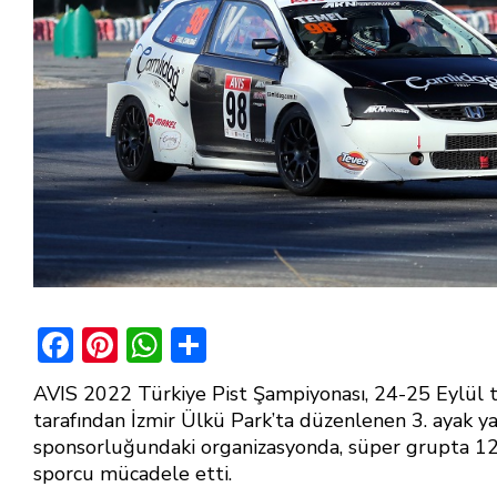
F
Pi
W
S
ac
nt
h
h
AVIS 2022 Türkiye Pist Şampiyonası, 24-25 Eylül 
e
er
at
ar
tarafından İzmir Ülkü Park’ta düzenlenen 3. ayak ya
b
e
s
e
sponsorluğundaki organizasyonda, süper grupta 12
sporcu mücadele etti.
o
st
A